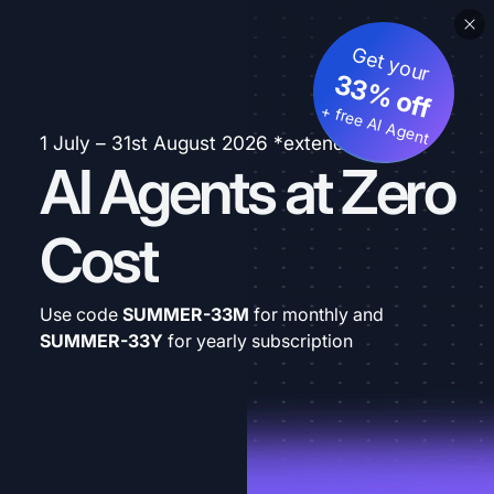
Get your
33% off
+ free AI Agent
1 July – 31st August 2026 *extended
AI Agents at Zero
Cost
Use code
SUMMER-33M
for monthly and
SUMMER-33Y
for yearly subscription