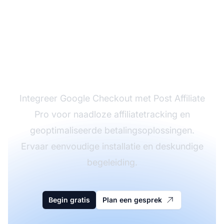
Start met het volgen
van verkopen via
Google Checkout
Integreer Google Checkout met Post Affiliate
Pro voor naadloze affiliatetracking en
geoptimaliseerde betalingsoplossingen.
Ervaar eenvoudige installatie en deskundige
begeleiding.
Begin gratis
Plan een gesprek