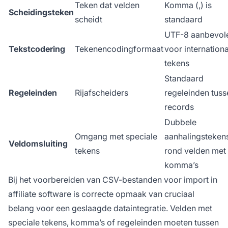
Teken dat velden
Komma (,) is
Scheidingsteken
scheidt
standaard
UTF-8 aanbevol
Tekstcodering
Tekenencodingformaat
voor internation
tekens
Standaard
Regeleinden
Rijafscheiders
regeleinden tuss
records
Dubbele
Omgang met speciale
aanhalingsteken
Veldomsluiting
tekens
rond velden met
komma’s
Bij het voorbereiden van CSV-bestanden voor import in
affiliate software is correcte opmaak van cruciaal
belang voor een geslaagde dataintegratie. Velden met
speciale tekens, komma’s of regeleinden moeten tussen