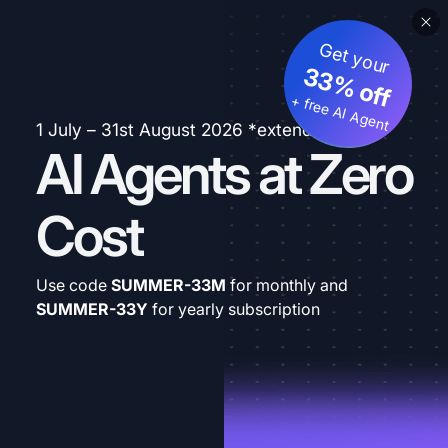
Get your
33% off
+ free AI Agent
1 July – 31st August 2026 *extended
AI Agents at Zero
Cost
Use code
SUMMER-33M
for monthly and
SUMMER-33Y
for yearly subscription