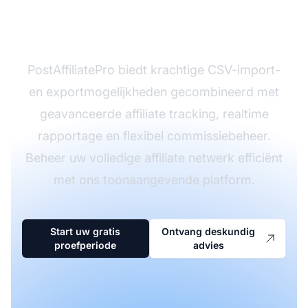
affiliateprogramma met
PostAffiliatePro
PostAffiliatePro biedt krachtige CSV-import-
en exportmogelijkheden gecombineerd met
geavanceerde affiliate tracking, realtime
rapportage en flexibel commissiebeheer.
Beheer uw volledige affiliate netwerk efficiënt
met ons toonaangevende platform.
Start uw gratis
Ontvang deskundig
proefperiode
advies