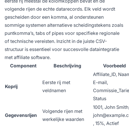
eerste rij meestal de kolomkoppen bevat en de
volgende rijen de echte datarecords. Elk veld wordt
gescheiden door een komma, al ondersteunen
sommige systemen alternatieve scheidingstekens zoals
puntkomma’s, tabs of pipes voor specifieke regionale
of technische vereisten. Inzicht in de juiste CSV-
structuur is essentieel voor succesvolle dataintegratie
met affiliate software.
Component
Beschrijving
Voorbeeld
Affiliate_ID, Naa
Eerste rij met
E-mail,
Koprij
veldnamen
Commissie_Tarie
Status
1001, John Smith
Volgende rijen met
Gegevensrijen
john@example.
werkelijke waarden
, 15%, Actief